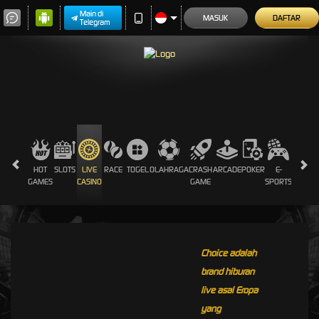
Main di
MASUK
DAFTAR
Telegram
HOT
SLOTS
LIVE
RACE
TOGEL
OLAHRAGA
CRASH
ARCADE
POKER
E-
SABUN
GAMES
CASINO
GAME
SPORTS
AYAM
Choice adalah
brand hiburan
live asal Eropa
yang