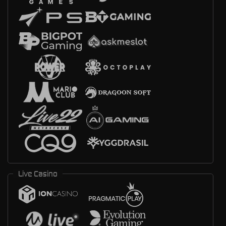
Live Casino