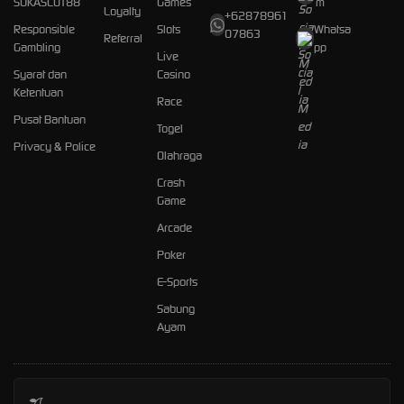
SUKASLOT88
Games
m
Loyalty
+62878961
Responsible
Slots
Whatsa
07863
Referral
Gambling
pp
Live
Syarat dan
Casino
Ketentuan
Race
Pusat Bantuan
Togel
Privacy & Police
Olahraga
Crash
Game
Arcade
Poker
E-Sports
Sabung
Ayam