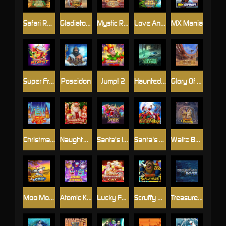
Safari Rumble
Gladiator Royal
Mystic Rings
Love And Riches: Eldorado
MX Mania
Super Fruit Blast
Poseidon
Jump! 2
Haunted Harbor
Glory Of Rome
Christmas Gift Rush
Naughty Santa
Santa's Inn
Santa's Village
Waltz Beauty
Moo Moo Cow
Atomic Kittens
Lucky Fortune Cat
Scruffy Scallywags
Treasure Diver