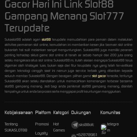
Gacor Hari Ini Link Slot88
Gampang Menang Slot777
Terupdate
Sukaslot88 adalah agen
slot88
terupdate memudahkan para pemain dalam melalukan
aktivitas permainan slot online, kemudahan ini memberikan kesan jika bermain slot online
bukanlah hal sulit melainkan sangat menguntungkan. Sukaslot88 juga memiliki peranan
penting terhadap siklus game slot online di tanah air sebab hampir dari 200 juta orang
selalu mengakses situs slot online Sukaslot88 ini, itulah alasan mengapa Sukaslot88 terus
digemari oleh khalayak luas, bukan saja dari fitur terupdate nya yang telah terverifikasi
dengan teknologi canggih saat ini namun juga service terbaik yang diberikan kepada
seluruh member Sukaslot88. Dengan beragam pilihan game
slot gacor
tersedia, tentunya
Sukaslot88 akan selalu diandalkan untuk memecahkan kemenangan terbesar bersama
slot88 gampang menang. Jadi bagi anda penikmat slot88 gampang menang, disinilah
tempatnya untuk anda berproses serta menggapai profit keuntungan menggiurkan.
Kebijaksanaan
Platform
Kategori
Dukungan
Komunitas
Tentang
Promosi
Hot
telegra
sks88ofc
SUKASLOT88
Games
m
Loyalty
+62878961