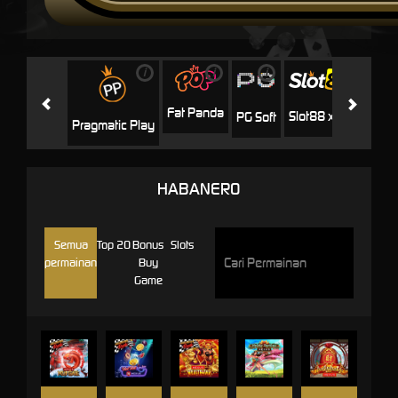
i
i
i
i
i
Facha
Fat Panda
Slot88 x PP
PG Soft
Pragmatic Play
HABANERO
Semua
Top 20
Bonus
Slots
permainan
Buy
Game