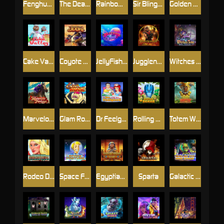
Fenghuang
The Dead Escape
Rainbowmania
Sir Blingalot
Golden Unicorn Deluxe
Cake Valley
Coyote Crash
JellyFish Flow Ultra
Jugglenaut
Witches Tome
Marvelous Furlongs
Glam Rock
Dr Feelgood
Rolling Roger
Totem Warrior
Rodeo Drive
Space Fortune
Egyptian Dreams Deluxe
Sparta
Galactic Cash