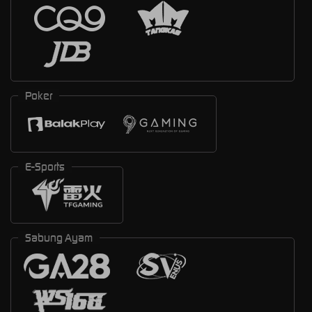
Poker
E-Sports
Sabung Ayam