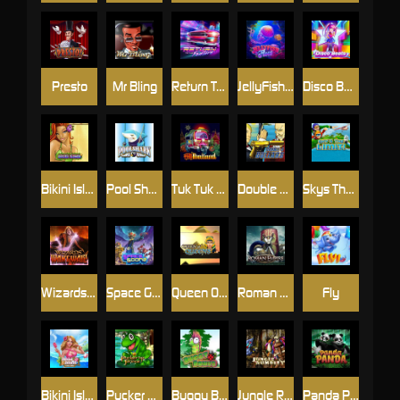
Presto
Mr Bling
Return To The Feature
JellyFish Flow
Disco Beats
Bikini Island
Pool Shark
Tuk Tuk Thailand
Double O Dollars
Skys The Limit
Wizards Want War!
Space Goonz
Queen Of Queens
Roman Empire
Fly
Bikini Island Deluxe
Pucker Up Prince
Buggy Bonus
Jungle Rumble
Panda Panda