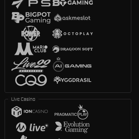
Live Casino