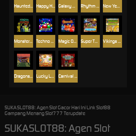
Haunted House
Happy Hatchlings
Galaxy Babies
Rhythm Nights
New Years Bash
Monster Mash Cash
Techno Tumble
Magic Oak
Super Twister
Vikings Plunder
Dragons Realm
Lucky Lucky
Carnival Cash
SUKASLOT88: Agen Slot Gacor Hari Ini Link Slot88
Gampang Menang Slot777 Terupdate
SUKASLOT88: Agen Slot