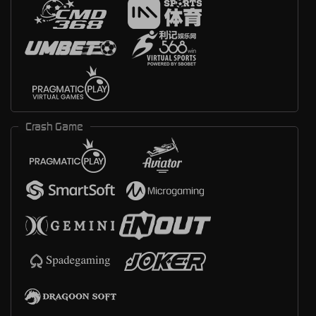
Crash Game