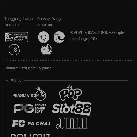
Tanggung Jawab
Browser Yang
Bermain
Didukung
©2026 SUKASLOT88. Hak cipta
dilindungi | 18+
Platform Penyedia Layanan
Slots