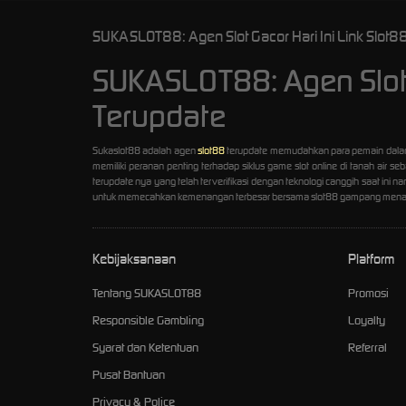
SUKASLOT88: Agen Slot Gacor Hari Ini Link Slo
SUKASLOT88: Agen Slot 
Terupdate
Sukaslot88 adalah agen
slot88
terupdate memudahkan para pemain dalam me
memiliki peranan penting terhadap siklus game slot online di tanah air seb
terupdate nya yang telah terverifikasi dengan teknologi canggih saat in
untuk memecahkan kemenangan terbesar bersama slot88 gampang menang. 
Kebijaksanaan
Platform
Tentang SUKASLOT88
Promosi
Responsible Gambling
Loyalty
Syarat dan Ketentuan
Referral
Pusat Bantuan
Privacy & Police