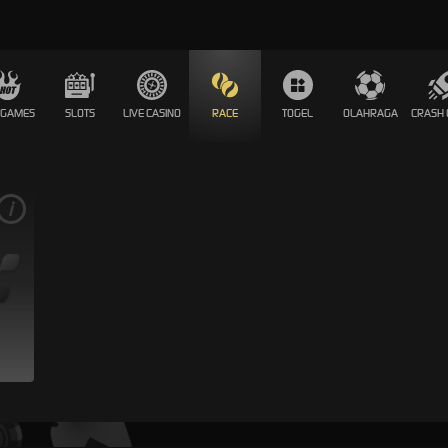
 GAMES
SLOTS
LIVE CASINO
RACE
TOGEL
OLAHRAGA
CRASH
i