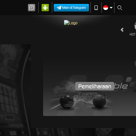
Main di Telegram
HOT