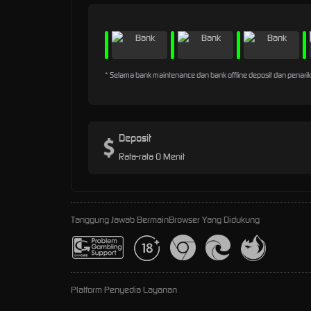
* Selama bank maintenance dan bank offline deposit dan penarik
Deposit
Rata-rata 0 Menit
Tanggung Jawab Bermain
Browser Yang Didukung
Platform Penyedia Layanan