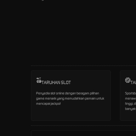
TARUHAN SLOT
TA
Penyedia slot online dengan beragam pilihan
Sportsb
game menarik yang memudahkan pemain untuk
menawar
mencapai jackpot
tinggi,
banyak 