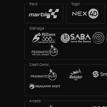
Race
Togel
Olahraga
Crash Game
Arcade