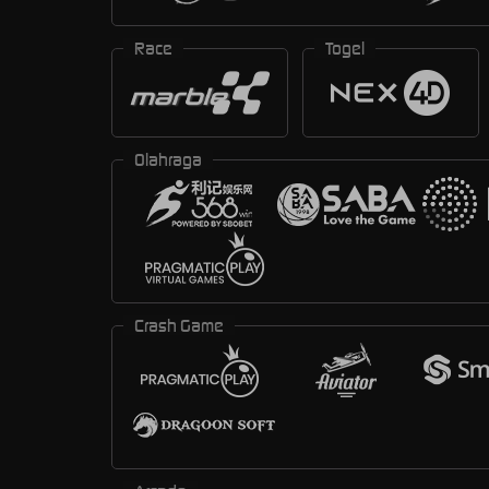
Race
Togel
Olahraga
Crash Game