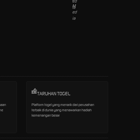
TARUHAN TOGEL
haan
Platform togel yang menarik dari perusahan
ame
terbaik di dunia yang menawarkan hadiah
kemenangan besar