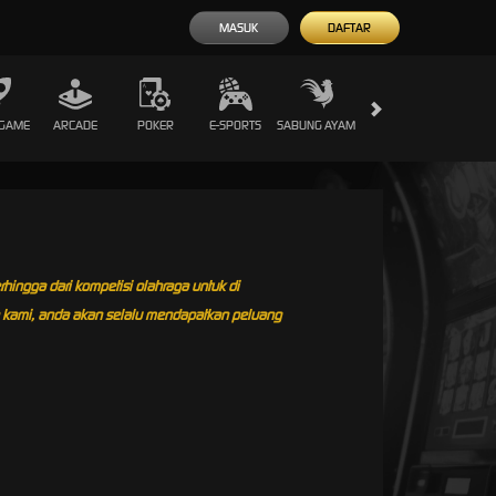
MASUK
DAFTAR
 GAME
ARCADE
POKER
E-SPORTS
SABUNG AYAM
PROMOSI
rhingga dari kompetisi olahraga untuk di
an kami, anda akan selalu mendapatkan peluang