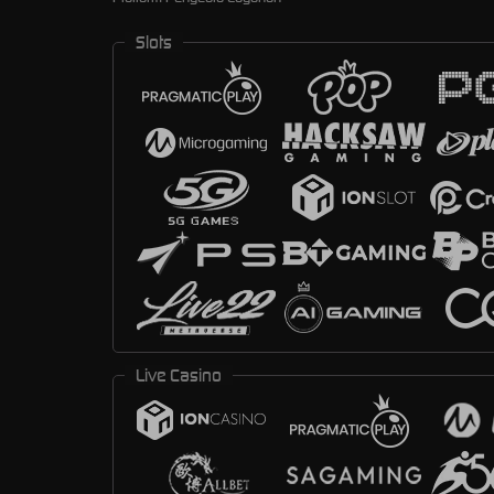
Slots
Live Casino