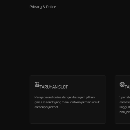
Privacy & Police
TARUHAN SLOT
TA
Penyedia slot online dengan beragam pilihan
Sportsb
game menarik yang memudahkan pemain untuk
menawar
mencapai jackpot
tinggi,
banyak 