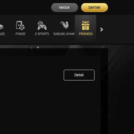
MASUK
DAFTAR
ADE
POKER
E-SPORTS
SABUNG AYAM
PROMOSI
Detail