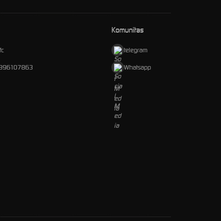
Komunitas
fc
telegram
896107863
Whatsapp