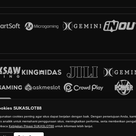
ookies SUKASLOT88
kan cookies penting agar situs dapat berjalan dengan baik. Dengan persetujuan Anda, kami
Sports
Sabung Ayam
 analitik untuk memahami penggunaan situs, meningkatkan performa, serta memberikan penga
embaca
Kebijakan Privasi SUKASLOT88
untuk informasi lebih lanjut.