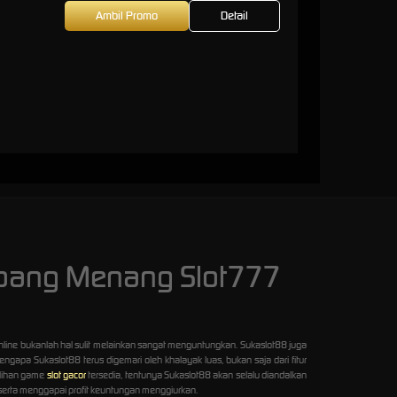
Ambil Promo
Detail
ampang Menang Slot777
nline bukanlah hal sulit melainkan sangat menguntungkan. Sukaslot88 juga
mengapa Sukaslot88 terus digemari oleh khalayak luas, bukan saja dari fitur
ilihan game
slot gacor
tersedia, tentunya Sukaslot88 akan selalu diandalkan
erta menggapai profit keuntungan menggiurkan.