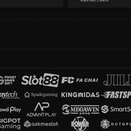
Rata-rata 5 Menit