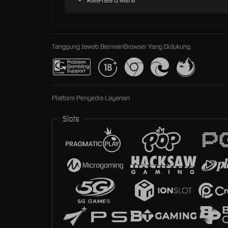
Rata-rata 0 Menit
Tanggung Jawab Bermain
Browser Yang Didukung
Platform Penyedia Layanan
Slots