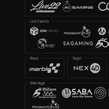
Live Casino
Race
Togel
Olahraga