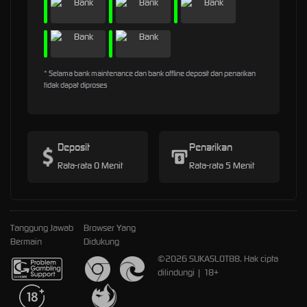
* Selama bank maintenance dan bank offline deposit dan penarikan
tidak dapat diproses
Deposit
Penarikan
Rata-rata 0 Menit
Rata-rata 5 Menit
Tanggung Jawab
Browser Yang
Bermain
Didukung
©2026 SUKASLOT88. Hak cipta
dilindungi | 18+