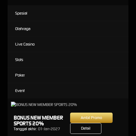
Spesial
Olahraga
Live Casino
Slots
Poker
Event
BONUS NEW MEMBER
Ambil Promo
SPORTS 20%
Detail
Tanggal akhir:
01-Jan-2027