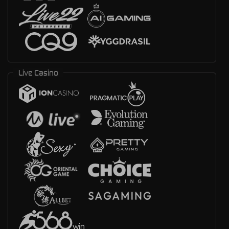
Live Casino